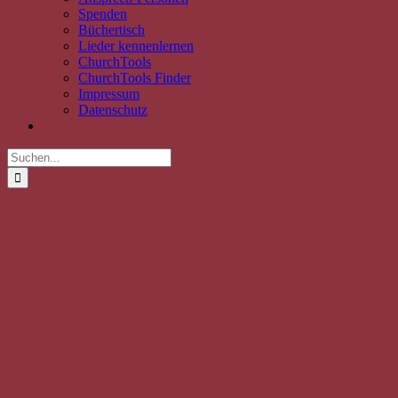
Spenden
Büchertisch
Lieder kennenlernen
ChurchTools
ChurchTools Finder
Impressum
Datenschutz
Suche
nach:
Zeige
grösseres
Bild