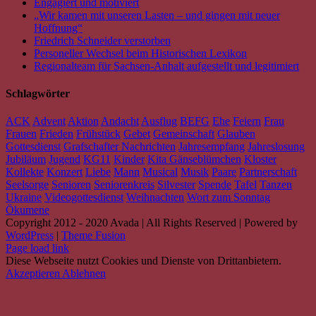
Engagiert und motiviert
„Wir kamen mit unseren Lasten – und gingen mit neuer
Hoffnung“
Friedrich Schneider verstorben
Personeller Wechsel beim Historischen Lexikon
Regionalteam für Sachsen-Anhalt aufgestellt und legitimiert
Schlagwörter
ACK
Advent
Aktion
Andacht
Ausflug
BEFG
Ehe
Feiern
Frau
Frauen
Frieden
Frühstück
Gebet
Gemeinschaft
Glauben
Gottesdienst
Grafschafter Nachrichten
Jahresempfang
Jahreslosung
Jubiläum
Jugend
KG11
Kinder
Kita Gänseblümchen
Kloster
Kollekte
Konzert
Liebe
Mann
Musical
Musik
Paare
Partnerschaft
Seelsorge
Senioren
Seniorenkreis
Silvester
Spende
Tafel
Tanzen
Ukraine
Videogottesdienst
Weihnachten
Wort zum Sonntag
Ökumene
Copyright 2012 - 2020 Avada | All Rights Reserved | Powered by
WordPress
|
Theme Fusion
Facebook
Instagram
YouTube
Spotify
E-
PayPal
Page load link
Mail
Diese Webseite nutzt Cookies und Dienste von Drittanbietern.
Akzeptieren
Ablehnen
Nach
oben