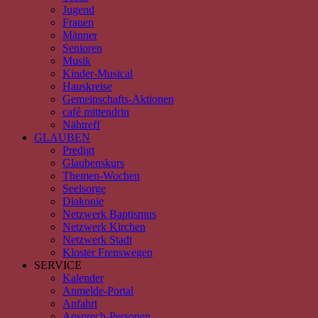
Jugend
Frauen
Männer
Senioren
Musik
Kinder-Musical
Hauskreise
Gemeinschafts-Aktionen
café mittendrin
Nähtreff
GLAUBEN
Predigt
Glaubenskurs
Themen-Wochen
Seelsorge
Diakonie
Netzwerk Baptismus
Netzwerk Kirchen
Netzwerk Stadt
Kloster Frenswegen
SERVICE
Kalender
Anmelde-Portal
Anfahrt
Ansprech-Personen