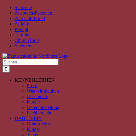
Zum
Facebook
Instagram
YouTube
Spotify
E-
PayPal
Startseite
Inhalt
Mail
Ansprech-Personen
springen
Anmelde-Portal
Anfahrt
Predigt
Termine
ChurchTools
Spenden
Suche
nach:
KENNENLERNEN
Profil
Was wir glauben
Geschichte
Kirche
Gemeindeleitung
Fachbereiche
DABEI SEIN
Gottesdienst
Kinder
Teens