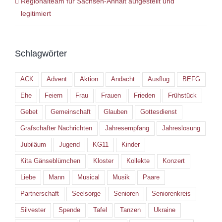
Regionalteam für Sachsen-Anhalt aufgestellt und
legitimiert
Schlagwörter
ACK
Advent
Aktion
Andacht
Ausflug
BEFG
Ehe
Feiern
Frau
Frauen
Frieden
Frühstück
Gebet
Gemeinschaft
Glauben
Gottesdienst
Grafschafter Nachrichten
Jahresempfang
Jahreslosung
Jubiläum
Jugend
KG11
Kinder
Kita Gänseblümchen
Kloster
Kollekte
Konzert
Liebe
Mann
Musical
Musik
Paare
Partnerschaft
Seelsorge
Senioren
Seniorenkreis
Silvester
Spende
Tafel
Tanzen
Ukraine