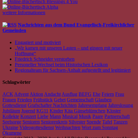
weitere Informationen
Nachrichten aus dem Bund Evangelisch-Freikirchlicher
Gemeinden
Engagiert und motiviert
„Wir kamen mit unseren Lasten – und gingen mit neuer
Hoffnung“
Friedrich Schneider verstorben
Personeller Wechsel beim Historischen Lexikon
Regionalteam für Sachsen-Anhalt aufgestellt und legitimiert
Schlagwörter
ACK
Advent
Aktion
Andacht
Ausflug
BEFG
Ehe
Feiern
Frau
Frauen
Frieden
Frühstück
Gebet
Gemeinschaft
Glauben
Gottesdienst
Grafschafter Nachrichten
Jahresempfang
Jahreslosung
Jubiläum
Jugend
KG11
Kinder
Kita Gänseblümchen
Kloster
Kollekte
Konzert
Liebe
Mann
Musical
Musik
Paare
Partnerschaft
Seelsorge
Senioren
Seniorenkreis
Silvester
Spende
Tafel
Tanzen
Ukraine
Videogottesdienst
Weihnachten
Wort zum Sonntag
Ökumene