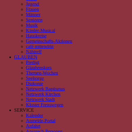
Jugend
Frauen
Männer
Senioren
Musik
Kinder-Musical
Hauskreise
Gemeinschafts-Aktionen
café mittendrin
Nähtreff
GLAUBEN
Predigt
Glaubenskurs
Themen-Wochen
Seelsorge
Diakonie
Netzwerk Baptismus
Netzwerk Kirchen
Netzwerk Stadt
Kloster Frenswegen
SERVICE
Kalender
Anmelde-Portal
Anfahrt
Ansprech-Personen