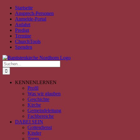
Zum
Facebook
Instagram
YouTube
Spotify
E-
PayPal
Startseite
Inhalt
Mail
Ansprech-Personen
springen
Anmelde-Portal
Anfahrt
Predigt
Termine
ChurchTools
Spenden
Suche
nach:
KENNENLERNEN
Profil
Was wir glauben
Geschichte
Kirche
Gemeindeleitung
Fachbereiche
DABEI SEIN
Gottesdienst
Kinder
Teens