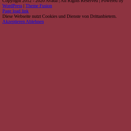
Copyright 2012 - 2020 Avada | All Rights Reserved | Powered by
WordPress
|
Theme Fusion
Facebook
Instagram
YouTube
Spotify
E-
PayPal
Page load link
Mail
Diese Webseite nutzt Cookies und Dienste von Drittanbietern.
Akzeptieren
Ablehnen
Nach
oben