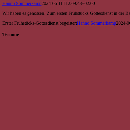
Hanno Sommerkamp
2024-06-11T12:09:43+02:00
Wir haben es genossen! Zum ersten Frühstücks-Gottesdienst in der Bapt
Erster Frühstücks-Gottesdienst begeistert
Hanno Sommerkamp
2024-0
Termine