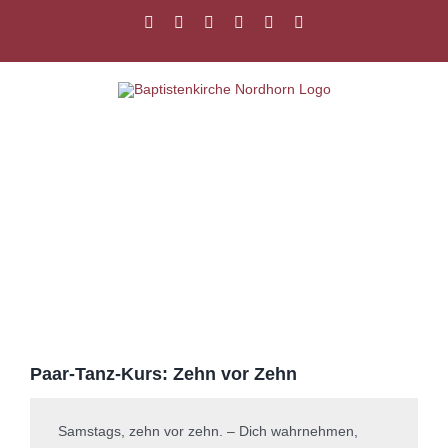
Zum
Facebook
Instagram
YouTube
Spotify
E-
PayPal
Inhalt
Mail
springen
Zeige
grösseres
Bild
Paar-Tanz-Kurs: Zehn vor Zehn
Samstags, zehn vor zehn. – Dich wahrnehmen,