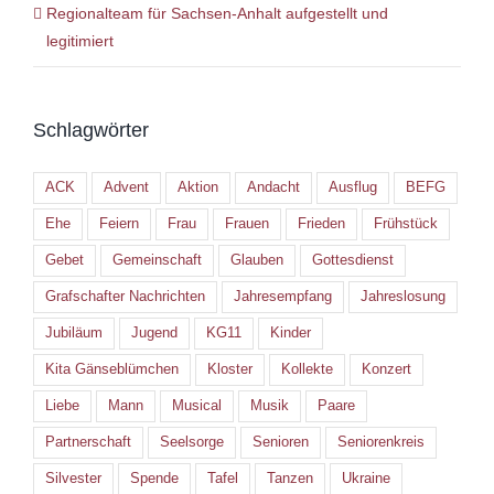
Regionalteam für Sachsen-Anhalt aufgestellt und
legitimiert
Schlagwörter
ACK
Advent
Aktion
Andacht
Ausflug
BEFG
Ehe
Feiern
Frau
Frauen
Frieden
Frühstück
Gebet
Gemeinschaft
Glauben
Gottesdienst
Grafschafter Nachrichten
Jahresempfang
Jahreslosung
Jubiläum
Jugend
KG11
Kinder
Kita Gänseblümchen
Kloster
Kollekte
Konzert
Liebe
Mann
Musical
Musik
Paare
Partnerschaft
Seelsorge
Senioren
Seniorenkreis
Silvester
Spende
Tafel
Tanzen
Ukraine