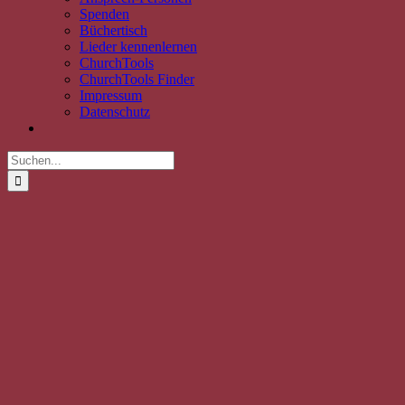
Spenden
Büchertisch
Lieder kennenlernen
ChurchTools
ChurchTools Finder
Impressum
Datenschutz
Suche
nach:
Zeige
grösseres
Bild