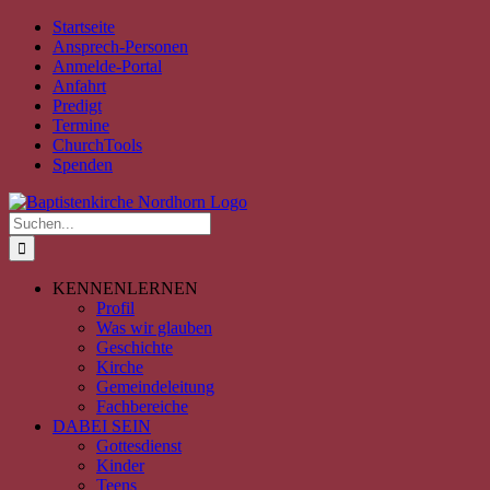
Zum
Facebook
Instagram
YouTube
Spotify
E-
PayPal
Startseite
Inhalt
Mail
Ansprech-Personen
springen
Anmelde-Portal
Anfahrt
Predigt
Termine
ChurchTools
Spenden
Suche
nach:
KENNENLERNEN
Profil
Was wir glauben
Geschichte
Kirche
Gemeindeleitung
Fachbereiche
DABEI SEIN
Gottesdienst
Kinder
Teens