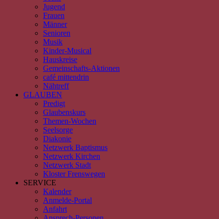
Jugend
Frauen
Männer
Senioren
Musik
Kinder-Musical
Hauskreise
Gemeinschafts-Aktionen
café mittendrin
Nähtreff
GLAUBEN
Predigt
Glaubenskurs
Themen-Wochen
Seelsorge
Diakonie
Netzwerk Baptismus
Netzwerk Kirchen
Netzwerk Stadt
Kloster Frenswegen
SERVICE
Kalender
Anmelde-Portal
Anfahrt
Ansprech-Personen