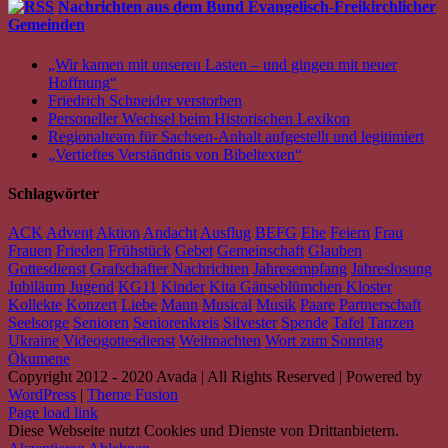
Nachrichten aus dem Bund Evangelisch-Freikirchlicher
Gemeinden
„Wir kamen mit unseren Lasten – und gingen mit neuer
Hoffnung“
Friedrich Schneider verstorben
Personeller Wechsel beim Historischen Lexikon
Regionalteam für Sachsen-Anhalt aufgestellt und legitimiert
„Vertieftes Verständnis von Bibeltexten“
Schlagwörter
ACK
Advent
Aktion
Andacht
Ausflug
BEFG
Ehe
Feiern
Frau
Frauen
Frieden
Frühstück
Gebet
Gemeinschaft
Glauben
Gottesdienst
Grafschafter Nachrichten
Jahresempfang
Jahreslosung
Jubiläum
Jugend
KG11
Kinder
Kita Gänseblümchen
Kloster
Kollekte
Konzert
Liebe
Mann
Musical
Musik
Paare
Partnerschaft
Seelsorge
Senioren
Seniorenkreis
Silvester
Spende
Tafel
Tanzen
Ukraine
Videogottesdienst
Weihnachten
Wort zum Sonntag
Ökumene
Copyright 2012 - 2020 Avada | All Rights Reserved | Powered by
WordPress
|
Theme Fusion
Facebook
Instagram
YouTube
Spotify
E-
PayPal
Page load link
Mail
Diese Webseite nutzt Cookies und Dienste von Drittanbietern.