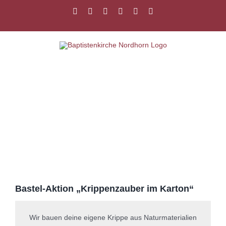
Zum
Facebook
Instagram
YouTube
Spotify
E-
PayPal
Inhalt
Mail
springen
Zeige
grösseres
Bild
Bastel-Aktion „Krippenzauber im Karton“
Wir bauen deine eigene Krippe aus Naturmaterialien