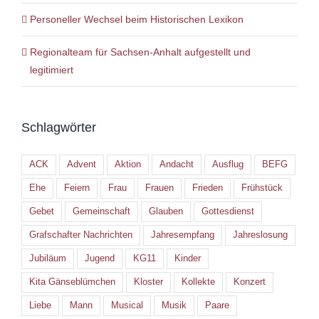
Personeller Wechsel beim Historischen Lexikon
Regionalteam für Sachsen-Anhalt aufgestellt und
legitimiert
Schlagwörter
ACK
Advent
Aktion
Andacht
Ausflug
BEFG
Ehe
Feiern
Frau
Frauen
Frieden
Frühstück
Gebet
Gemeinschaft
Glauben
Gottesdienst
Grafschafter Nachrichten
Jahresempfang
Jahreslosung
Jubiläum
Jugend
KG11
Kinder
Kita Gänseblümchen
Kloster
Kollekte
Konzert
Liebe
Mann
Musical
Musik
Paare