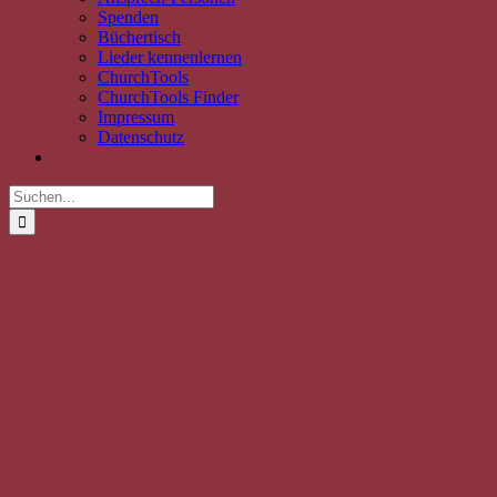
Spenden
Büchertisch
Lieder kennenlernen
ChurchTools
ChurchTools Finder
Impressum
Datenschutz
Suche
nach:
Zeige
grösseres
Bild