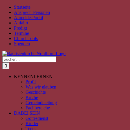
Zum
Facebook
Instagram
YouTube
Spotify
E-
PayPal
Startseite
Inhalt
Mail
Ansprech-Personen
springen
Anmelde-Portal
Anfahrt
Predigt
Termine
ChurchTools
Spenden
Suche
nach:
KENNENLERNEN
Profil
Was wir glauben
Geschichte
Kirche
Gemeindeleitung
Fachbereiche
DABEI SEIN
Gottesdienst
Kinder
Teens