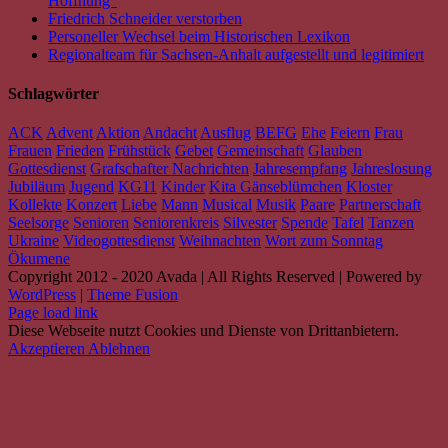
Hoffnung“
Friedrich Schneider verstorben
Personeller Wechsel beim Historischen Lexikon
Regionalteam für Sachsen-Anhalt aufgestellt und legitimiert
Schlagwörter
ACK
Advent
Aktion
Andacht
Ausflug
BEFG
Ehe
Feiern
Frau
Frauen
Frieden
Frühstück
Gebet
Gemeinschaft
Glauben
Gottesdienst
Grafschafter Nachrichten
Jahresempfang
Jahreslosung
Jubiläum
Jugend
KG11
Kinder
Kita Gänseblümchen
Kloster
Kollekte
Konzert
Liebe
Mann
Musical
Musik
Paare
Partnerschaft
Seelsorge
Senioren
Seniorenkreis
Silvester
Spende
Tafel
Tanzen
Ukraine
Videogottesdienst
Weihnachten
Wort zum Sonntag
Ökumene
Copyright 2012 - 2020 Avada | All Rights Reserved | Powered by
WordPress
|
Theme Fusion
Facebook
Instagram
YouTube
Spotify
E-
PayPal
Page load link
Mail
Diese Webseite nutzt Cookies und Dienste von Drittanbietern.
Akzeptieren
Ablehnen
Nach
oben