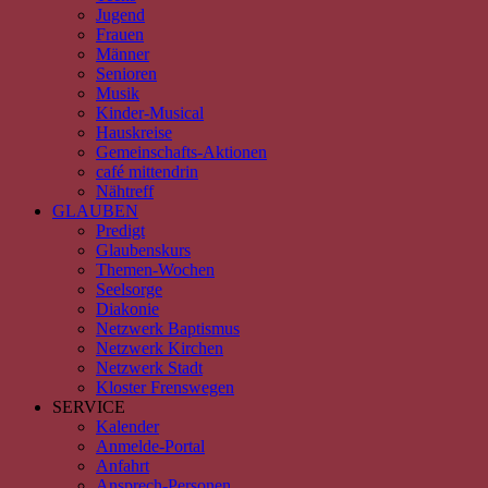
Jugend
Frauen
Männer
Senioren
Musik
Kinder-Musical
Hauskreise
Gemeinschafts-Aktionen
café mittendrin
Nähtreff
GLAUBEN
Predigt
Glaubenskurs
Themen-Wochen
Seelsorge
Diakonie
Netzwerk Baptismus
Netzwerk Kirchen
Netzwerk Stadt
Kloster Frenswegen
SERVICE
Kalender
Anmelde-Portal
Anfahrt
Ansprech-Personen