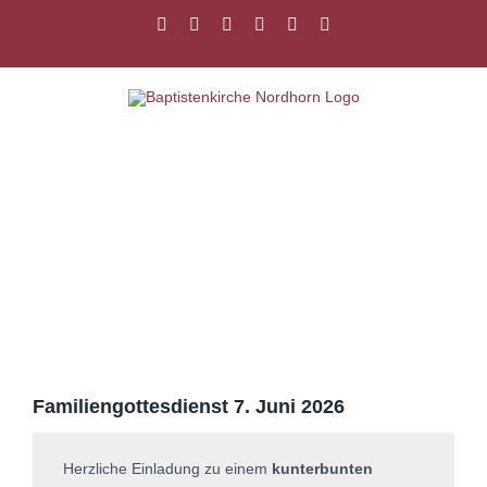
Zum
Facebook
Instagram
YouTube
Spotify
E-
PayPal
Inhalt
Mail
springen
Zeige
grösseres
Bild
Familiengottesdienst 7. Juni 2026
Herzliche Einladung zu einem
kunterbunten