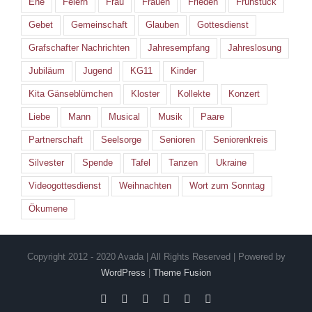
Ehe
Feiern
Frau
Frauen
Frieden
Frühstück
Gebet
Gemeinschaft
Glauben
Gottesdienst
Grafschafter Nachrichten
Jahresempfang
Jahreslosung
Jubiläum
Jugend
KG11
Kinder
Kita Gänseblümchen
Kloster
Kollekte
Konzert
Liebe
Mann
Musical
Musik
Paare
Partnerschaft
Seelsorge
Senioren
Seniorenkreis
Silvester
Spende
Tafel
Tanzen
Ukraine
Videogottesdienst
Weihnachten
Wort zum Sonntag
Ökumene
Copyright 2012 - 2020 Avada | All Rights Reserved | Powered by
WordPress
|
Theme Fusion
Facebook
Instagram
YouTube
Spotify
E-
PayPal
Mail