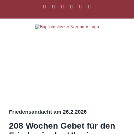
Zum
Facebook
Instagram
YouTube
Spotify
E-
PayPal
Inhalt
Mail
springen
Zeige
grösseres
Bild
Friedensandacht am 26.2.2026
208 Wochen Gebet für den