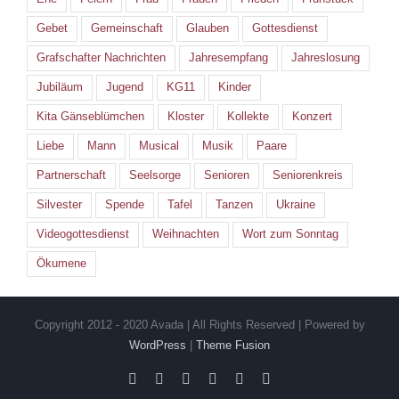
Gebet
Gemeinschaft
Glauben
Gottesdienst
Grafschafter Nachrichten
Jahresempfang
Jahreslosung
Jubiläum
Jugend
KG11
Kinder
Kita Gänseblümchen
Kloster
Kollekte
Konzert
Liebe
Mann
Musical
Musik
Paare
Partnerschaft
Seelsorge
Senioren
Seniorenkreis
Silvester
Spende
Tafel
Tanzen
Ukraine
Videogottesdienst
Weihnachten
Wort zum Sonntag
Ökumene
Copyright 2012 - 2020 Avada | All Rights Reserved | Powered by
WordPress
|
Theme Fusion
Facebook
Instagram
YouTube
Spotify
E-
PayPal
Mail