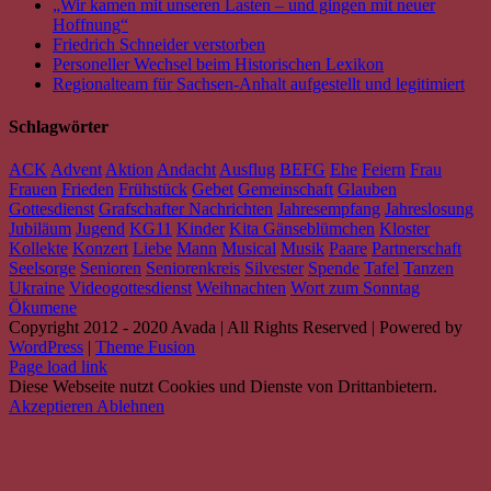
„Wir kamen mit unseren Lasten – und gingen mit neuer
Hoffnung“
Friedrich Schneider verstorben
Personeller Wechsel beim Historischen Lexikon
Regionalteam für Sachsen-Anhalt aufgestellt und legitimiert
Schlagwörter
ACK
Advent
Aktion
Andacht
Ausflug
BEFG
Ehe
Feiern
Frau
Frauen
Frieden
Frühstück
Gebet
Gemeinschaft
Glauben
Gottesdienst
Grafschafter Nachrichten
Jahresempfang
Jahreslosung
Jubiläum
Jugend
KG11
Kinder
Kita Gänseblümchen
Kloster
Kollekte
Konzert
Liebe
Mann
Musical
Musik
Paare
Partnerschaft
Seelsorge
Senioren
Seniorenkreis
Silvester
Spende
Tafel
Tanzen
Ukraine
Videogottesdienst
Weihnachten
Wort zum Sonntag
Ökumene
Copyright 2012 - 2020 Avada | All Rights Reserved | Powered by
WordPress
|
Theme Fusion
Facebook
Instagram
YouTube
Spotify
E-
PayPal
Page load link
Mail
Diese Webseite nutzt Cookies und Dienste von Drittanbietern.
Akzeptieren
Ablehnen
Nach
oben