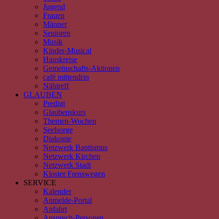
Jugend
Frauen
Männer
Senioren
Musik
Kinder-Musical
Hauskreise
Gemeinschafts-Aktionen
café mittendrin
Nähtreff
GLAUBEN
Predigt
Glaubenskurs
Themen-Wochen
Seelsorge
Diakonie
Netzwerk Baptismus
Netzwerk Kirchen
Netzwerk Stadt
Kloster Frenswegen
SERVICE
Kalender
Anmelde-Portal
Anfahrt
Ansprech-Personen