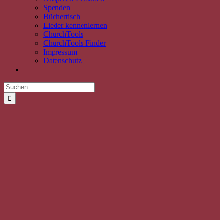
Spenden
Büchertisch
Lieder kennenlernen
ChurchTools
ChurchTools Finder
Impressum
Datenschutz
Suche
nach:
Zeige
grösseres
Bild