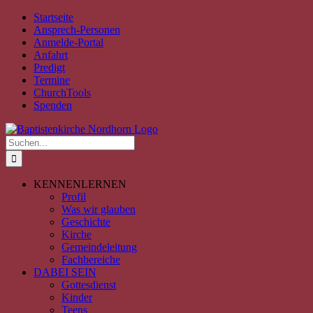
Zum
Facebook
Instagram
YouTube
Spotify
E-
PayPal
Startseite
Inhalt
Mail
Ansprech-Personen
springen
Anmelde-Portal
Anfahrt
Predigt
Termine
ChurchTools
Spenden
Suche
nach:
KENNENLERNEN
Profil
Was wir glauben
Geschichte
Kirche
Gemeindeleitung
Fachbereiche
DABEI SEIN
Gottesdienst
Kinder
Teens