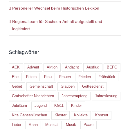
Personeller Wechsel beim Historischen Lexikon
Regionalteam für Sachsen-Anhalt aufgestellt und
legitimiert
Schlagwörter
ACK
Advent
Aktion
Andacht
Ausflug
BEFG
Ehe
Feiern
Frau
Frauen
Frieden
Frühstück
Gebet
Gemeinschaft
Glauben
Gottesdienst
Grafschafter Nachrichten
Jahresempfang
Jahreslosung
Jubiläum
Jugend
KG11
Kinder
Kita Gänseblümchen
Kloster
Kollekte
Konzert
Liebe
Mann
Musical
Musik
Paare