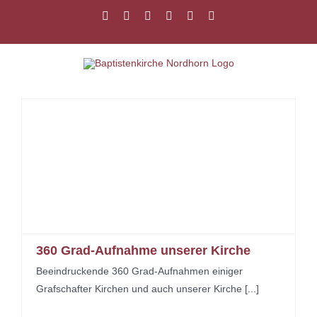
Zum
Facebook
Instagram
YouTube
Spotify
E-
PayPal
Inhalt
Mail
springen
360 Grad-Aufnahme unserer Kirche
Beeindruckende 360 Grad-Aufnahmen einiger
Grafschafter Kirchen und auch unserer Kirche [...]