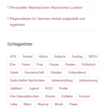
Personeller Wechsel beim Historischen Lexikon
Regionalteam für Sachsen-Anhalt aufgestellt und
legitimiert
Schlagwörter
ACK
Advent
Aktion
Andacht
Ausflug
BEFG
Ehe
Feiern
Frau
Frauen
Frieden
Frühstück
Gebet
Gemeinschaft
Glauben
Gottesdienst
Grafschafter Nachrichten
Jahresempfang
Jahreslosung
Jubiläum
Jugend
KG11
Kinder
Kita Gänseblümchen
Kloster
Kollekte
Konzert
Liebe
Mann
Musical
Musik
Paare