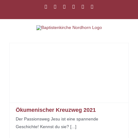
Zum
Facebook
Instagram
YouTube
Spotify
E-
PayPal
Inhalt
Mail
springen
Ökumenischer Kreuzweg 2021
Der Passionsweg Jesu ist eine spannende
Geschichte! Kennst du sie? [...]