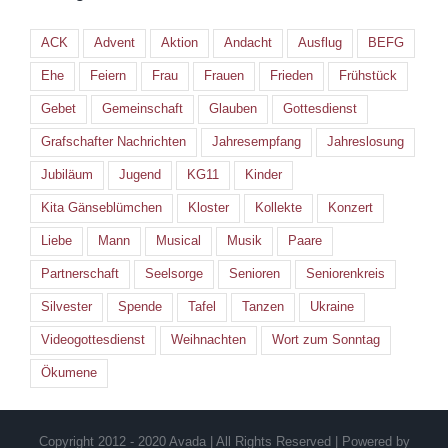
ACK
Advent
Aktion
Andacht
Ausflug
BEFG
Ehe
Feiern
Frau
Frauen
Frieden
Frühstück
Gebet
Gemeinschaft
Glauben
Gottesdienst
Grafschafter Nachrichten
Jahresempfang
Jahreslosung
Jubiläum
Jugend
KG11
Kinder
Kita Gänseblümchen
Kloster
Kollekte
Konzert
Liebe
Mann
Musical
Musik
Paare
Partnerschaft
Seelsorge
Senioren
Seniorenkreis
Silvester
Spende
Tafel
Tanzen
Ukraine
Videogottesdienst
Weihnachten
Wort zum Sonntag
Ökumene
Copyright 2012 - 2020 Avada | All Rights Reserved | Powered by