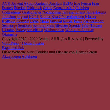
ACK
Advent
Aktion
Andacht
Ausflug
BEFG
Ehe
Feiern
Frau
Frauen
Frieden
Frühstück
Gebet
Gemeinschaft
Glauben
Gottesdienst
Grafschafter Nachrichten
Jahresempfang
Jahreslosung
Jubiläum
Jugend
KG11
Kinder
Kita Gänseblümchen
Kloster
Kollekte
Konzert
Liebe
Mann
Musical
Musik
Paare
Partnerschaft
Seelsorge
Senioren
Seniorenkreis
Silvester
Spende
Tafel
Tanzen
Ukraine
Videogottesdienst
Weihnachten
Wort zum Sonntag
Ökumene
Copyright 2012 - 2020 Avada | All Rights Reserved | Powered by
WordPress
|
Theme Fusion
Facebook
Instagram
YouTube
Spotify
E-
PayPal
Page load link
Mail
Diese Webseite nutzt Cookies und Dienste von Drittanbietern.
Akzeptieren
Ablehnen
Nach
oben