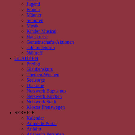
Jugend
Frauen
Männer
Senioren
Musik
Kinder-Musical
Hauskreise
Gemeinschafts-Aktionen
café mittendrin
Nähtreff
GLAUBEN
Predigt
Glaubenskurs
Themen-Wochen
Seelsorge
Diakonie
Netzwerk Baptismus
Netzwerk Kirchen
Netzwerk Stadt
Kloster Frenswegen
SERVICE
Kalender
Anmelde-Portal
Anfahrt
Ansprech-Personen