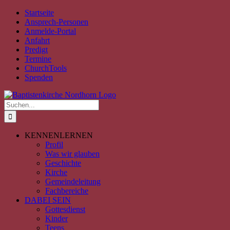
Zum
Facebook
Instagram
YouTube
Spotify
E-
PayPal
Startseite
Inhalt
Mail
Ansprech-Personen
springen
Anmelde-Portal
Anfahrt
Predigt
Termine
ChurchTools
Spenden
Suche
nach:
KENNENLERNEN
Profil
Was wir glauben
Geschichte
Kirche
Gemeindeleitung
Fachbereiche
DABEI SEIN
Gottesdienst
Kinder
Teens