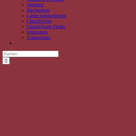
Spenden
Büchertisch
Lieder kennenlernen
ChurchTools
ChurchTools Finder
Impressum
Datenschutz
Suche
nach:
Zeige
grösseres
Bild